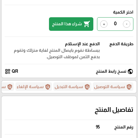
اختر الكمية
shopping_cart
شراء هذا المنتج
+
-
طريقة الدفع
الدفع عند الإستلام
ببساطة نقوم بايصال المنتج لغاية منزلك وتقوم
بدفع الثمن لموظف التوصيل.
qr_code
public
نسخ رابط المنتج
QR
policy
policy
policy
policy
سياسة التوصيل
سياسة التبديل
سياسة الإلغاء
سيا
تفاصيل المنتج
رقم المنتج
95