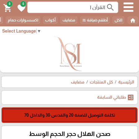
0
0
search
shopping_cart
favorite
home
الكل
أطقم ضيافة 🎀
مضايف
أكواب
اكسسوارات حمام
أ
Select Language
▼
الرئيسية
كل المنتجات
مضايف
ballot
طلباتي السابقة
تكلفة التوصيل للضفة 20 والقدس 30 والداخل 70
صحن الهلال حجر الحجم الوسط