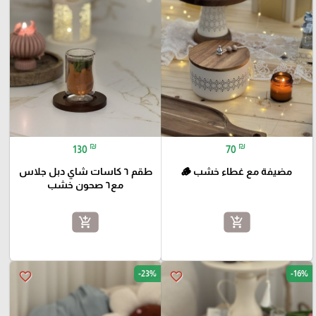
₪
₪
130
70
مضيفة مع غطاء خشب 🪵
طقم ٦ كاسات شاي دبل جلاس
مع٦ صحون خشب
add_shopping_cart
add_shopping_cart
-23%
-16%
favorite_border
favorite_border