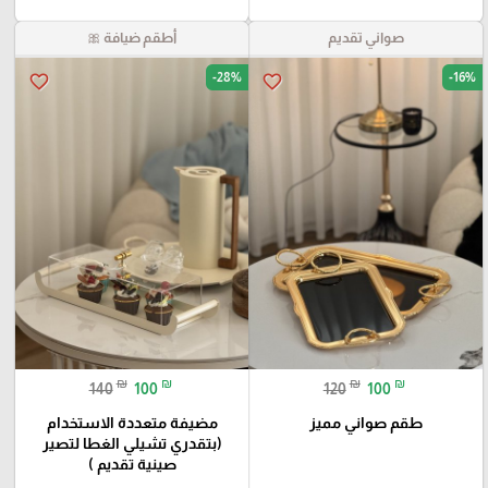
صواني تقديم
أطقم ضيافة 🎀
-28%
-16%
favorite_border
favorite_border
₪
₪
₪
₪
140
100
120
100
طقم صواني مميز
مضيفة متعددة الاستخدام
(بتقدري تشيلي الغطا لتصير
صينية تقديم )