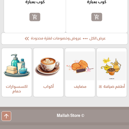
كوب بعبارة
كوب بعبارة
add_shopping_cart
add_shopping_cart
keyboard_double_arrow_left
more_horiz
عرض الكل
عروض وخصومات لفترة محدودة
أطقم ضيافة 🎀
مضايف
أكواب
اكسسوارات
حمام
arrow_upward
© Mallah Store