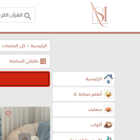
search
الرئيسية
كل المنتجات
ballot
طلباتي السابقة
الرئيسية
أطقم ضيافة 🎀
مضايف
favorite_border
أكواب
اكسسوارات حمام