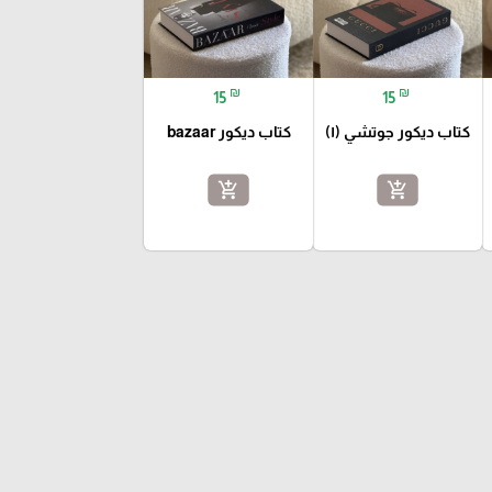
₪
₪
15
15
كتاب ديكور جوتشي (١)
كتاب ديكور bazaar
add_shopping_cart
add_shopping_cart