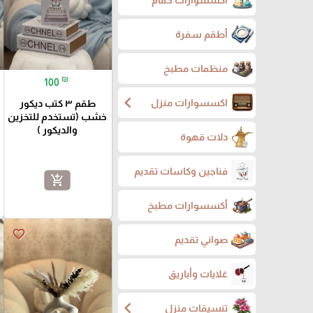
أطقم سفرة
منظمات مطبخ
₪
100
chevron_left
اكسسوارات منزل
طقم ٣ كتب ديكور
خشب (تستخدم للتخزين
والديكور )
دلات قهوة
فناجين وكاسات تقديم
add_shopping_cart
أكسسوارات مطبخ
favorite_border
صواني تقديم
غلايات وأباريق
chevron_left
تنسيقات منزل