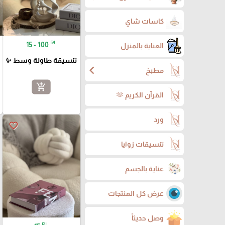
كاسات شاي
₪
15 - 100
العناية بالمنزل
تنسيقة طاولة وسط ✨
chevron_left
مطبخ
add_shopping_cart
القرآن الكريم 🫶
ورد
favorite_border
تنسيقات زوايا
عناية بالجسم
عرض كل المنتجات
وصل حديثاً
₪