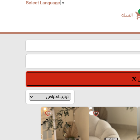
Select Language
▼
shoppin
السلة
favorite_border
favorite_border