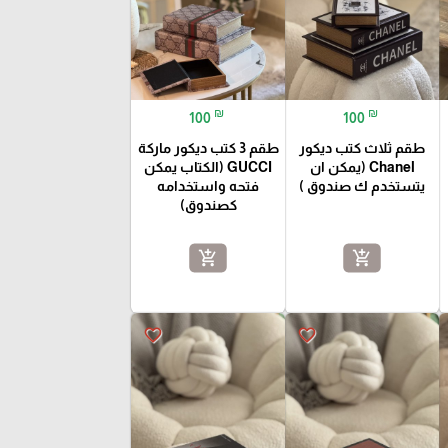
₪
₪
100
100
طقم ثلاث كتب ديكور
طقم 3 كتب ديكور ماركة
Chanel (يمكن ان
GUCCI (الكتاب يمكن
يتستخدم ك صندوق )
فتحه واستخدامه
كصندوق)
add_shopping_cart
add_shopping_cart
favorite_border
favorite_border