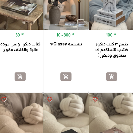
₪
₪
₪
50
10 - 300
100
طقم ٣ كتب ديكور
تنسيقة Classy✨
كتاب ديكور ورقي جودة
خشب (تستخدم ك
عالية والغلاف مقوى
صندوق وديكور )
add_shopping_cart
add_shopping_cart
add_shopping_cart
favorite_border
favorite_border
favorite_border