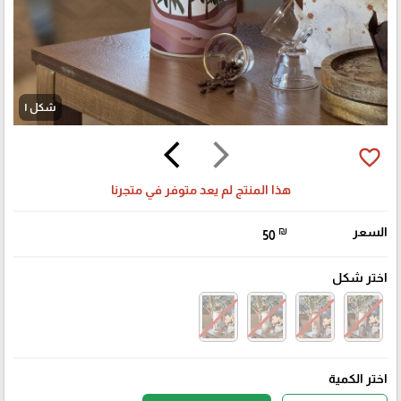
شكل ١
arrow_back_ios
arrow_forward_ios
favorite_border
هذا المنتج لم يعد متوفر في متجرنا
السعر
₪
50
اختر شكل
اختر الكمية