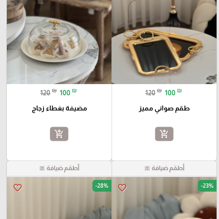
₪
₪
₪
₪
120
100
120
100
طقم صواني مميز
مضيفة بغطاء زجاج
add_shopping_cart
add_shopping_cart
أطقم ضيافة 🎀
أطقم ضيافة 🎀
-28%
-23%
favorite_border
favorite_border