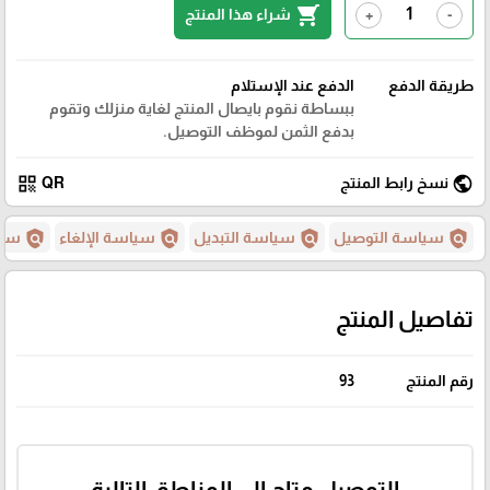
shopping_cart
شراء هذا المنتج
+
-
طريقة الدفع
الدفع عند الإستلام
ببساطة نقوم بايصال المنتج لغاية منزلك وتقوم
بدفع الثمن لموظف التوصيل.
qr_code
public
نسخ رابط المنتج
QR
policy
policy
policy
policy
سياسة التوصيل
سياسة التبديل
سياسة الإلغاء
سيا
تفاصيل المنتج
رقم المنتج
93
التوصيل متاح إلى المناطق التالية