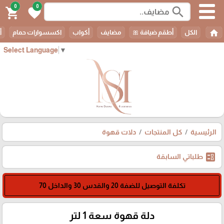
0
0
search
shopping_cart
favorite
home
الكل
أطقم ضيافة 🎀
مضايف
أكواب
اكسسوارات حمام
أ
Select Language
▼
الرئيسية
كل المنتجات
دلات قهوة
ballot
طلباتي السابقة
تكلفة التوصيل للضفة 20 والقدس 30 والداخل 70
دلة قهوة سعة 1 لتر