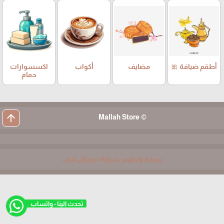
أطقم ضيافة 🎀
مضايف
أكواب
اكسسوارات
حمام
arrow_upward
© Mallah Store
برمجة وتطوير شركة ديجيتال لايف
تحدث الينا - واتساب