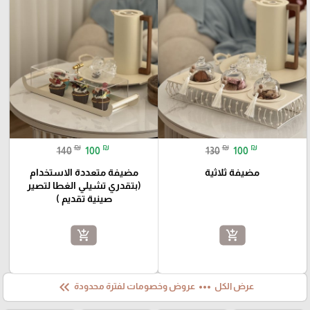
₪
₪
₪
₪
140
100
130
100
مضيفة ثلاثية
مضيفة متعددة الاستخدام
(بتقدري تشيلي الغطا لتصير
صينية تقديم )
add_shopping_cart
add_shopping_cart
keyboard_double_arrow_left
more_horiz
عرض الكل
عروض وخصومات لفترة محدودة