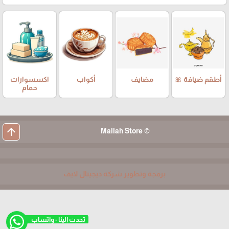
أطقم ضيافة 🎀
مضايف
أكواب
اكسسوارات
حمام
arrow_upward
© Mallah Store
برمجة وتطوير شركة ديجيتال لايف