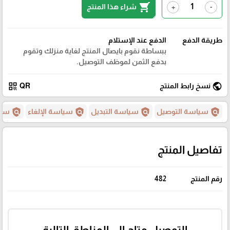
shopping_cart
شراء هذا المنتج
+
-
طريقة الدفع
الدفع عند الإستلام
ببساطة نقوم بايصال المنتج لغاية منزلك وتقوم
بدفع الثمن لموظف التوصيل.
qr_code
public
نسخ رابط المنتج
QR
policy
policy
policy
policy
سياسة التوصيل
سياسة التبديل
سياسة الإلغاء
سيا
تفاصيل المنتج
رقم المنتج
482
التوصيل متاح إلى المناطق التالية