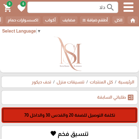
0
0
search
shopping_cart
favorite
home
الكل
أطقم ضيافة 🎀
مضايف
أكواب
اكسسوارات حمام
أ
Select Language
▼
الرئيسية
كل المنتجات
تنسيقات منزل
تحف ديكور
ballot
طلباتي السابقة
تكلفة التوصيل للضفة 20 والقدس 30 والداخل 70
تنسيق فخم 🤎