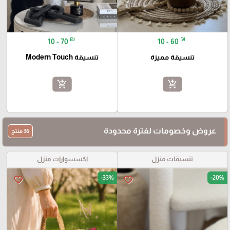
₪
₪
10 - 70
10 - 60
تنسيقة مميزة
تنسيقة Modern Touch
add_shopping_cart
add_shopping_cart
عروض وخصومات لفترة محدودة
36 منتج
تنسيقات منزل
اكسسوارات منزل
-33%
-20%
favorite_border
favorite_border