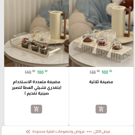
₪
₪
₪
₪
140
100
130
100
مضيفة ثلاثية
مضيفة متعددة الاستخدام
(بتقدري تشيلي الغطا لتصير
صينية تقديم )
add_shopping_cart
add_shopping_cart
keyboard_double_arrow_left
more_horiz
عرض الكل
عروض وخصومات لفترة محدودة