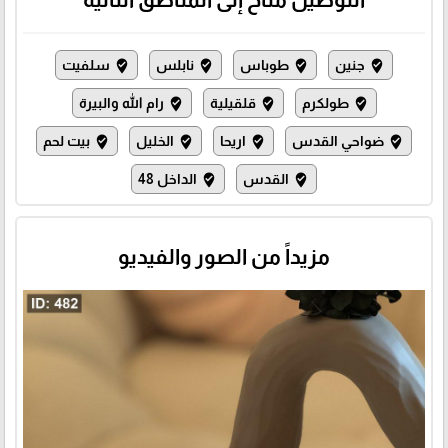
جنين
طوباس
نابلس
سلفيت
where_to_vote
where_to_vote
where_to_vote
where_to_vote
طولكرم
قلقيلية
رام الله والبيرة
where_to_vote
where_to_vote
where_to_vote
ضواحي القدس
اريحا
الخليل
بيت لحم
where_to_vote
where_to_vote
where_to_vote
where_to_vote
القدس
الداخل 48
where_to_vote
where_to_vote
مزيداً من الصور والفيديو