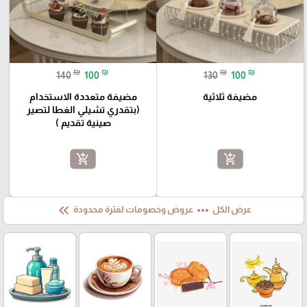
₪
₪
₪
₪
140
100
130
100
مضيفة ثلاثية
مضيفة متعددة الاستخدام
(بتقدري تشيلي الغطا لتصير
صينية تقديم )
add_shopping_cart
add_shopping_cart
keyboard_double_arrow_left
more_horiz
عرض الكل
عروض وخصومات لفترة محدودة