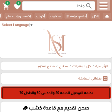
0
0
search
shopping_cart
favorite
home
الكل
أطقم ضيافة 🎀
مضايف
أكواب
اكسسوارات حمام
أ
Select Language
▼
الرئيسية
كل المنتجات
مطبخ
قطع تقديم
ballot
طلباتي السابقة
تكلفة التوصيل للضفة 20 والقدس 30 والداخل 70
صحن تقديم مع قاعدة خشب 🪵