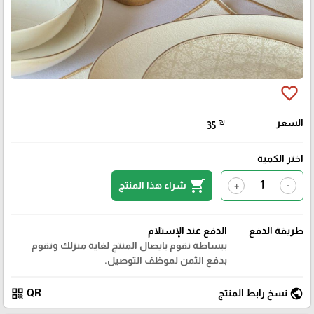
favorite_border
السعر
₪
35
اختر الكمية
shopping_cart
شراء هذا المنتج
+
-
طريقة الدفع
الدفع عند الإستلام
ببساطة نقوم بايصال المنتج لغاية منزلك وتقوم
بدفع الثمن لموظف التوصيل.
qr_code
public
نسخ رابط المنتج
QR