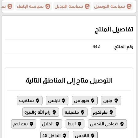
policy
policy
policy
policy
سياسة التوصيل
سياسة التبديل
سياسة الإلغاء
سيا
تفاصيل المنتج
رقم المنتج
442
التوصيل متاح إلى المناطق التالية
جنين
طوباس
نابلس
سلفيت
where_to_vote
where_to_vote
where_to_vote
where_to_vote
طولكرم
قلقيلية
رام الله والبيرة
where_to_vote
where_to_vote
where_to_vote
ضواحي القدس
اريحا
الخليل
بيت لحم
where_to_vote
where_to_vote
where_to_vote
where_to_vote
القدس
الداخل 48
where_to_vote
where_to_vote