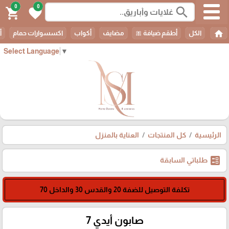
0
0
search
shopping_cart
favorite
home
الكل
أطقم ضيافة 🎀
مضايف
أكواب
اكسسوارات حمام
أ
Select Language
▼
الرئيسية
كل المنتجات
العناية بالمنزل
ballot
طلباتي السابقة
تكلفة التوصيل للضفة 20 والقدس 30 والداخل 70
صابون أيدي 7