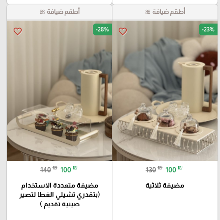
أطقم ضيافة 🎀
أطقم ضيافة 🎀
-28%
-23%
favorite_border
favorite_border
₪
₪
₪
₪
140
100
130
100
مضيفة ثلاثية
مضيفة متعددة الاستخدام
(بتقدري تشيلي الغطا لتصير
صينية تقديم )