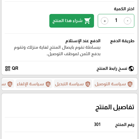
اختر الكمية
shopping_cart
شراء هذا المنتج
+
-
طريقة الدفع
الدفع عند الإستلام
ببساطة نقوم بايصال المنتج لغاية منزلك وتقوم
بدفع الثمن لموظف التوصيل.
qr_code
public
نسخ رابط المنتج
QR
policy
policy
policy
policy
سياسة التوصيل
سياسة التبديل
سياسة الإلغاء
سيا
تفاصيل المنتج
رقم المنتج
301