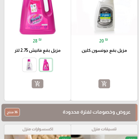
₪
₪
28
20
مزيل بقع جونسون كلين
مزيل بقع فانيش 2.75 لتر
add_shopping_cart
add_shopping_cart
عروض وخصومات لفترة محدودة
36 منتج
تنسيقات منزل
اكسسوارات منزل