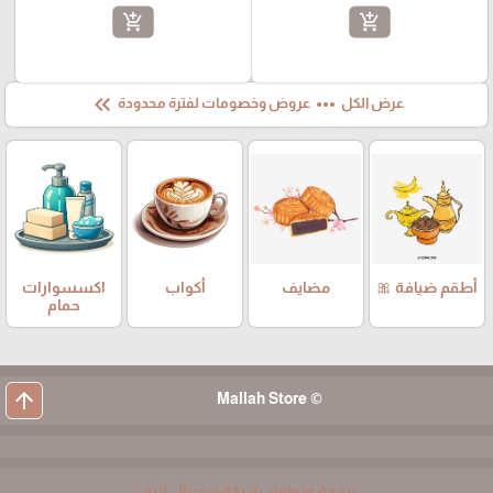
add_shopping_cart
add_shopping_cart
keyboard_double_arrow_left
more_horiz
عرض الكل
عروض وخصومات لفترة محدودة
أطقم ضيافة 🎀
مضايف
أكواب
اكسسوارات
حمام
arrow_upward
© Mallah Store
برمجة وتطوير شركة ديجيتال لايف