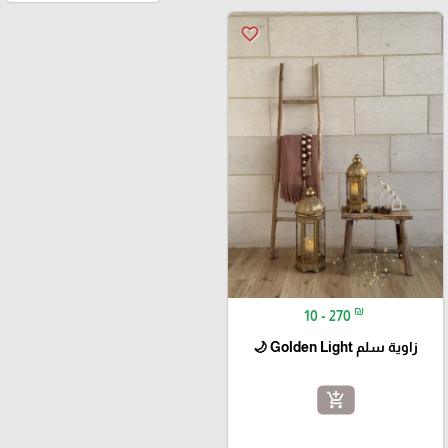
favorite_border
₪
10 - 270
زاوية سلم Golden Light 🌙
add_shopping_cart