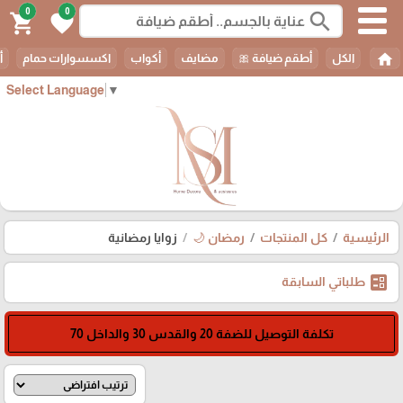
0
0
search
shopping_cart
favorite
home
الكل
أطقم ضيافة 🎀
مضايف
أكواب
اكسسوارات حمام
أ
Select Language
▼
الرئيسية
كل المنتجات
رمضان 🌙
زوايا رمضانية
ballot
طلباتي السابقة
تكلفة التوصيل للضفة 20 والقدس 30 والداخل 70